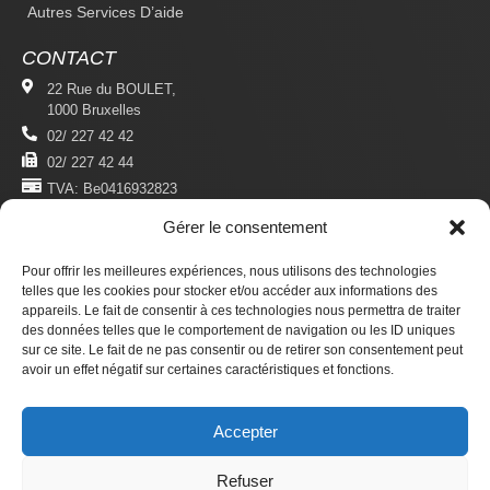
Autres Services D’aide
CONTACT
22 Rue du BOULET,
1000 Bruxelles
02/ 227 42 42
02/ 227 42 44
TVA: Be0416932823
Gérer le consentement
MENTIONS LÉGALES
Politique De Confidentialité
Pour offrir les meilleures expériences, nous utilisons des technologies
Conditions D'utilisation
telles que les cookies pour stocker et/ou accéder aux informations des
appareils. Le fait de consentir à ces technologies nous permettra de traiter
des données telles que le comportement de navigation ou les ID uniques
S'ABONNER
sur ce site. Le fait de ne pas consentir ou de retirer son consentement peut
Newsletter
avoir un effet négatif sur certaines caractéristiques et fonctions.
Revue Du Droit Des Étrangers
Accepter
Faire un don
Refuser