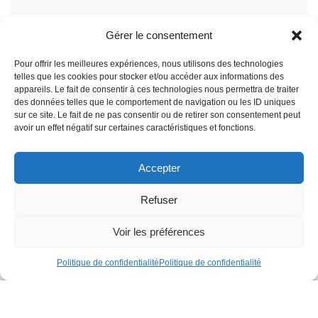
Gérer le consentement
Les modifications apportées par la Loi du
Pour offrir les meilleures expériences, nous utilisons des technologies
18 juillet 2025 concernant les ressources
telles que les cookies pour stocker et/ou accéder aux informations des
exigées en matière de regroupement
appareils. Le fait de consentir à ces technologies nous permettra de traiter
familial
des données telles que le comportement de navigation ou les ID uniques
sur ce site. Le fait de ne pas consentir ou de retirer son consentement peut
par Monya Chaffi | newsletter | n° 222 | octobre 2025 La
avoir un effet négatif sur certaines caractéristiques et fonctions.
réforme du régime des ressources en matière de
regroupement familial s’inscrit dans une dynamique
Accepter
générale durcissant drastiquement l’accès au séjour fondé
sur la vie familiale. En substituant un seuil fondé sur le
revenu minimum mensuel moyen garanti à celui du revenu
Refuser
d’intégration sociale, en appliquant une majoration pour
chaque membre de famille et en faisant peser la charge de
Voir les préférences
la preuve exclusivement sur les demandeurs, le législateur
opère un changement de paradigme : la condition de
Politique de confidentialité
Politique de confidentialité
ressources cesse d’être un simple critère de non-
dépendance à l’aide sociale et devient un mécanisme de
sélection économique des familles. Au-delà de ses
implications sociales, cette évolution soulève des questions