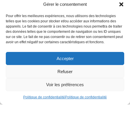
Consulter la revue en ligne
Gérer le consentement
Pour offrir les meilleures expériences, nous utilisons des technologies
telles que les cookies pour stocker et/ou accéder aux informations des
appareils. Le fait de consentir à ces technologies nous permettra de traiter
Contactez-nous
des données telles que le comportement de navigation ou les ID uniques
sur ce site. Le fait de ne pas consentir ou de retirer son consentement peut
Vous avez une question sur nos activités, nos formations, nos
avoir un effet négatif sur certaines caractéristiques et fonctions.
publications ou envie de soutenir nos actions ?
L’équipe de l’ADDE est à votre écoute.
Accepter
Téléphone
+32 (0)2 227 42 42
Refuser
Adresse
Voir les préférences
Rue du Boulet 22, 1000 Bruxelles
Heures d’ouverture
Politique de confidentialité
Politique de confidentialité
Du lundi au vendredi, de 9h à 12h30 et de 13h30 à 17h.
Pour un contact spécifique (service juridique, revue,
communication…), veuillez consulter notre page
à propos
.