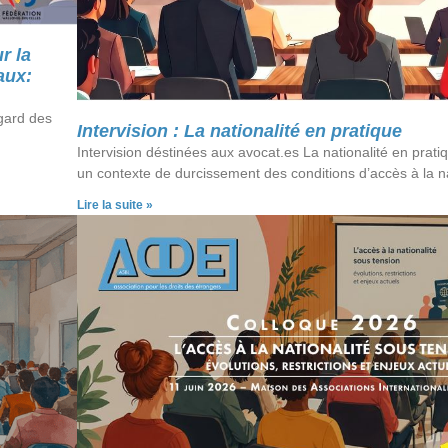
r la
aux:
egard des
Intervision : La nationalité en pratique
Intervision déstinées aux avocat.es La nationalité en prat
un contexte de durcissement des conditions d’accès à la na
Lire la suite »