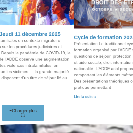
 Jeudi 11 décembre 2025
Cycle de formation 202
familiales en contexte migratoire :
Présentation Le traditionnel cy
 sur les procédures judiciaires et
formation organisé par l’ADDE s
s Depuis la pandémie de COVID-19, le
questions de séjour, protection i
 de l’ADDE observe une augmentation
et aide sociale, droit internation
es violences intrafamiliales, en
nationalité. L’ADDE asbl propo
sque les victimes — la grande majorité
comportant les éléments méthod
isposent d’un titre de séjour lié au
Des présentations théoriques or
pratique permettant
Lire la suite »
Charger plus