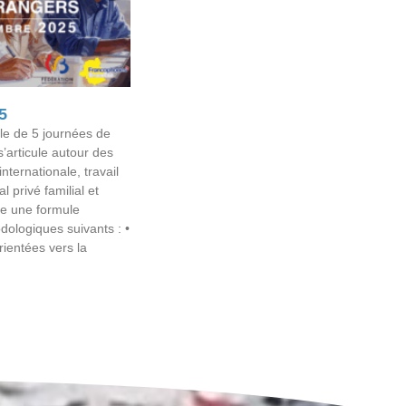
5
cle de 5 journées de
’articule autour des
nternationale, travail
al privé familial et
se une formule
ologiques suivants : •
ientées vers la