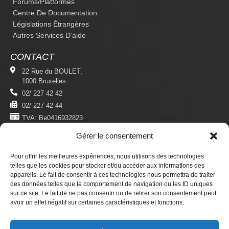
Forums/platformes
Centre De Documentation
Législations Étrangères
Autres Services D’aide
CONTACT
22 Rue du BOULET,
1000 Bruxelles
02/ 227 42 42
02/ 227 42 44
TVA: Be0416932823
Gérer le consentement
MENTIONS LÉGALES
Politique De Confidentialité
Pour offrir les meilleures expériences, nous utilisons des technologies
Conditions D'utilisation
telles que les cookies pour stocker et/ou accéder aux informations des
appareils. Le fait de consentir à ces technologies nous permettra de traiter
des données telles que le comportement de navigation ou les ID uniques
S'ABONNER
sur ce site. Le fait de ne pas consentir ou de retirer son consentement peut
Newsletter
avoir un effet négatif sur certaines caractéristiques et fonctions.
Revue Du Droit Des Étrangers