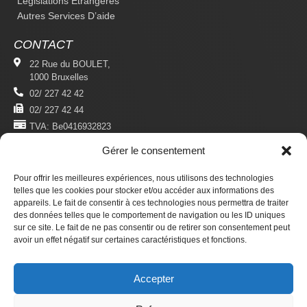
Législations Étrangères
Autres Services D’aide
CONTACT
22 Rue du BOULET,
1000 Bruxelles
02/ 227 42 42
02/ 227 42 44
TVA: Be0416932823
Gérer le consentement
MENTIONS LÉGALES
Politique De Confidentialité
Pour offrir les meilleures expériences, nous utilisons des technologies
telles que les cookies pour stocker et/ou accéder aux informations des
Conditions D'utilisation
appareils. Le fait de consentir à ces technologies nous permettra de traiter
des données telles que le comportement de navigation ou les ID uniques
S'ABONNER
sur ce site. Le fait de ne pas consentir ou de retirer son consentement peut
Newsletter
avoir un effet négatif sur certaines caractéristiques et fonctions.
Revue Du Droit Des Étrangers
Accepter
Faire un don