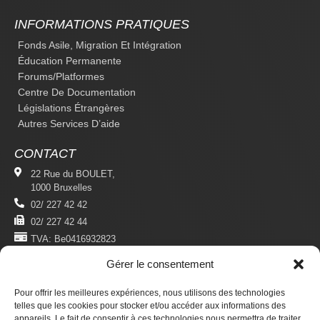
INFORMATIONS PRATIQUES
Fonds Asile, Migration Et Intégration
Éducation Permanente
Forums/platformes
Centre De Documentation
Législations Étrangères
Autres Services D’aide
CONTACT
22 Rue du BOULET,
1000 Bruxelles
02/ 227 42 42
02/ 227 42 44
TVA: Be0416932823
Gérer le consentement
MENTIONS LÉGALES
Politique De Confidentialité
Pour offrir les meilleures expériences, nous utilisons des technologies
telles que les cookies pour stocker et/ou accéder aux informations des
Conditions D'utilisation
appareils. Le fait de consentir à ces technologies nous permettra de traiter