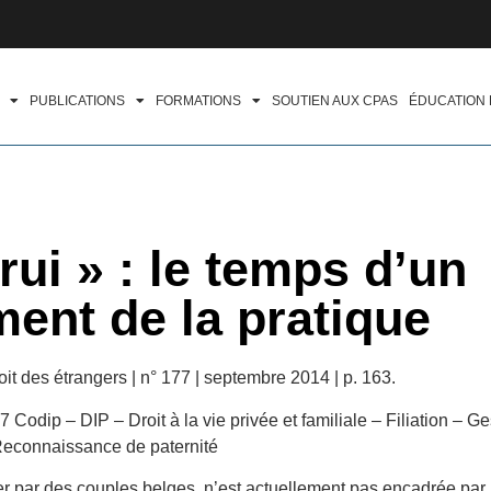
PUBLICATIONS
FORMATIONS
SOUTIEN AUX CPAS
ÉDUCATION
rui » : le temps d’un
ent de la pratique
it des étrangers | n° 177 | septembre 2014 | p. 163.
7 Codip – DIP – Droit à la vie privée et familiale – Filiation – Ge
 Reconnaissance de paternité
er par des couples belges, n’est actuellement pas encadrée par l