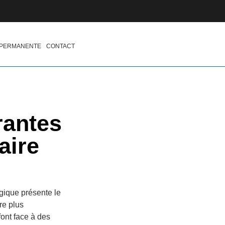
 PERMANENTE
CONTACT
rantes
aire
gique présente le
re plus
font face à des