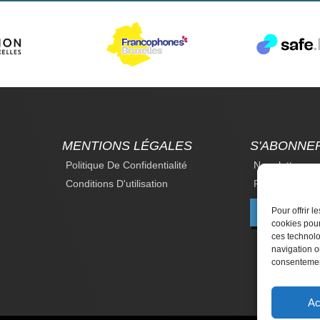
MENTIONS LÉGALES
S'ABONNE
Politique De Confidentialité
Newsletter
Conditions D'utilisation
Revue Du Droi
Pour offrir 
F
cookies pour
ces technolo
navigation ou
consentement
Ac