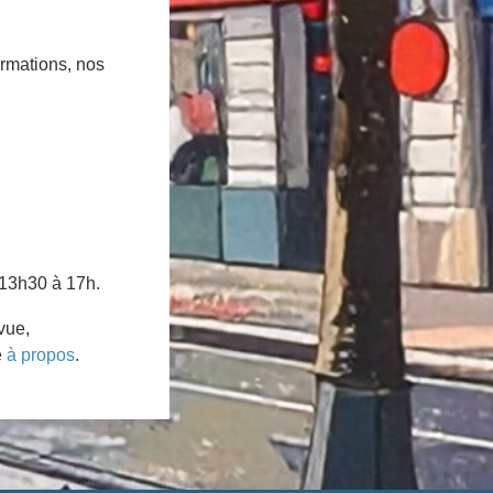
ormations, nos
 13h30 à 17h.
vue,
e
à propos
.