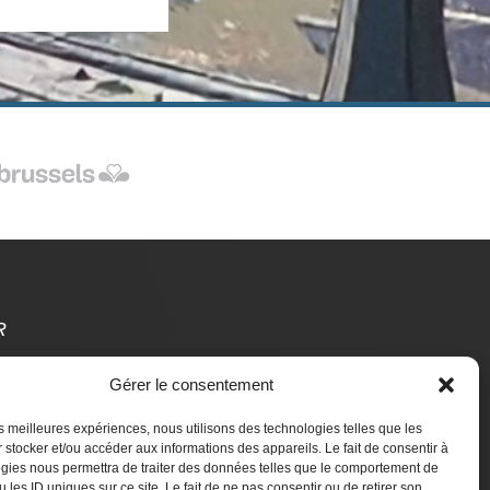
R
Gérer le consentement
t Des Étrangers
les meilleures expériences, nous utilisons des technologies telles que les
aire un don
 stocker et/ou accéder aux informations des appareils. Le fait de consentir à
gies nous permettra de traiter des données telles que le comportement de
 les ID uniques sur ce site. Le fait de ne pas consentir ou de retirer son