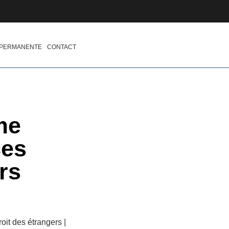
 PERMANENTE
CONTACT
me
ces
rs
it des étrangers |