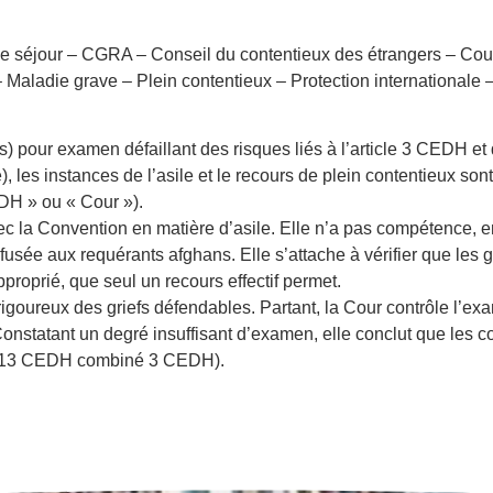
n de séjour – CGRA – Conseil du contentieux des étrangers – C
 Maladie grave – Plein contentieux – Protection internationale –
 pour examen défaillant des risques liés à l’article 3 CEDH et d
, les instances de l’asile et le recours de plein contentieux sont
DH » ou « Cour »).
c la Convention en matière d’asile. Elle n’a pas compétence, e
usée aux requérants afghans. Elle s’attache à vérifier que les gri
roprié, que seul un recours effectif permet.
t rigoureux des griefs défendables. Partant, la Cour contrôle l’ex
onstatant un degré insuffisant d’examen, elle conclut que les c
icle 13 CEDH combiné 3 CEDH).