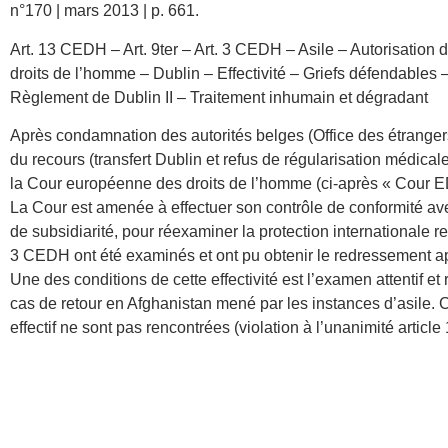
n°170 | mars 2013 | p. 661.
Art. 13 CEDH – Art. 9ter – Art. 3 CEDH – Asile – Autorisatio
droits de l’homme – Dublin – Effectivité – Griefs défendables –
Règlement de Dublin II – Traitement inhumain et dégradant
Après condamnation des autorités belges (Office des étrangers)
du recours (transfert Dublin et refus de régularisation médicale)
la Cour européenne des droits de l’homme (ci-après « Cour E
La Cour est amenée à effectuer son contrôle de conformité ave
de subsidiarité, pour réexaminer la protection internationale ref
3 CEDH ont été examinés et ont pu obtenir le redressement app
Une des conditions de cette effectivité est l’examen attentif e
cas de retour en Afghanistan mené par les instances d’asile. C
effectif ne sont pas rencontrées (violation à l’unanimité art