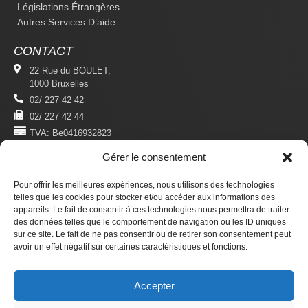
Législations Étrangères
Autres Services D’aide
CONTACT
22 Rue du BOULET,
1000 Bruxelles
02/ 227 42 42
02/ 227 42 44
TVA: Be0416932823
Gérer le consentement
MENTIONS LÉGALES
Politique De Confidentialité
Pour offrir les meilleures expériences, nous utilisons des technologies
Conditions D'utilisation
telles que les cookies pour stocker et/ou accéder aux informations des
appareils. Le fait de consentir à ces technologies nous permettra de traiter
des données telles que le comportement de navigation ou les ID uniques
S'ABONNER
sur ce site. Le fait de ne pas consentir ou de retirer son consentement peut
Newsletter
avoir un effet négatif sur certaines caractéristiques et fonctions.
Revue Du Droit Des Étrangers
Accepter
Faire un don