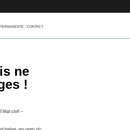
 PERMANENTE
CONTACT
is ne
ges !
état civil –
it belge, en vertu du