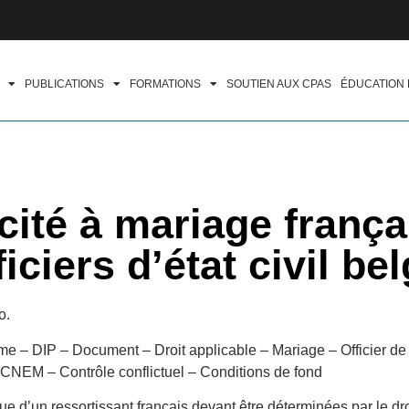
PUBLICATIONS
FORMATIONS
SOUTIEN AUX CPAS
ÉDUCATION
acité à mariage frança
ciers d’état civil bel
o.
 – DIP – Document – Droit applicable – Mariage – Officier de l’
 CNEM – Contrôle conflictuel – Conditions de fond
 d’un ressortissant français devant être déterminées par le dro