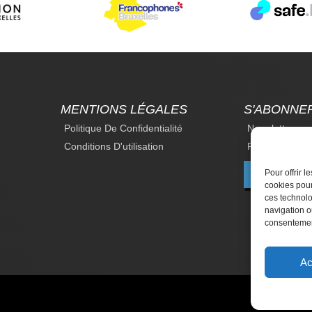
MENTIONS LÉGALES
S'ABONNE
Politique De Confidentialité
Newsletter
Conditions D'utilisation
Revue Du Droi
Pour offrir 
F
cookies pour
ces technolo
navigation ou
consentement
Ac