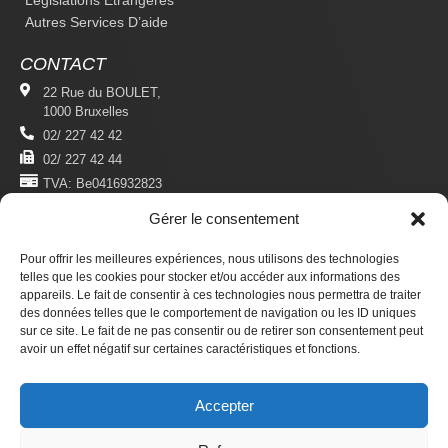
Autres Services D’aide
CONTACT
22 Rue du BOULET,
1000 Bruxelles
02/ 227 42 42
02/ 227 42 44
TVA: Be0416932823
Gérer le consentement
MENTIONS LÉGALES
Politique De Confidentialité
Pour offrir les meilleures expériences, nous utilisons des technologies
Conditions D'utilisation
telles que les cookies pour stocker et/ou accéder aux informations des
appareils. Le fait de consentir à ces technologies nous permettra de traiter
des données telles que le comportement de navigation ou les ID uniques
S'ABONNER
sur ce site. Le fait de ne pas consentir ou de retirer son consentement peut
Newsletter
avoir un effet négatif sur certaines caractéristiques et fonctions.
Revue Du Droit Des Étrangers
Accepter
Faire un don