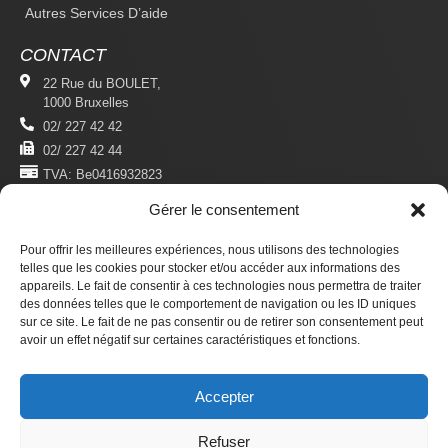
Autres Services D’aide
CONTACT
22 Rue du BOULET,
1000 Bruxelles
02/ 227 42 42
02/ 227 42 44
TVA: Be0416932823
Gérer le consentement
MENTIONS LÉGALES
Politique De Confidentialité
Pour offrir les meilleures expériences, nous utilisons des technologies
Conditions D'utilisation
telles que les cookies pour stocker et/ou accéder aux informations des
appareils. Le fait de consentir à ces technologies nous permettra de traiter
des données telles que le comportement de navigation ou les ID uniques
S'ABONNER
sur ce site. Le fait de ne pas consentir ou de retirer son consentement peut
Newsletter
avoir un effet négatif sur certaines caractéristiques et fonctions.
Revue Du Droit Des Étrangers
Accepter
Faire un don
Refuser