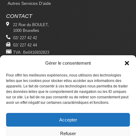
Autres Services D’aide
CONTACT
22 Rue du BOULET,
1000 Bruxelles
02/ 227 42 42
02/ 227 42 44
TVA: Be0416932823
Gérer le consentement
MENTIONS LÉGALES
Politique De Confidentialité
Pour offrir les meilleures expériences, nous utilisons des technologies
Conditions D'utilisation
telles que les cookies pour stocker et/ou accéder aux informations des
appareils. Le fait de consentir à ces technologies nous permettra de traiter
des données telles que le comportement de navigation ou les ID uniques
S'ABONNER
sur ce site. Le fait de ne pas consentir ou de retirer son consentement peut
Newsletter
avoir un effet négatif sur certaines caractéristiques et fonctions.
Revue Du Droit Des Étrangers
Accepter
Faire un don
Refuser