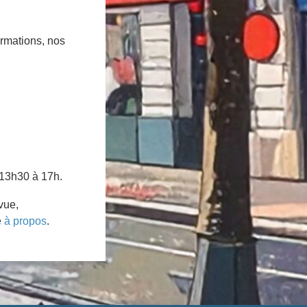
ormations, nos
 13h30 à 17h.
vue,
e
à propos
.