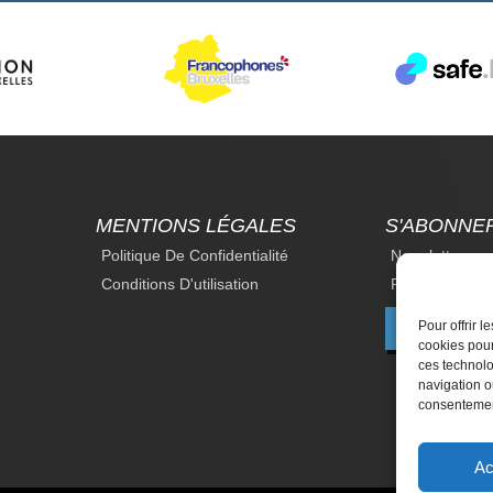
MENTIONS LÉGALES
S'ABONNE
Politique De Confidentialité
Newsletter
Conditions D'utilisation
Revue Du Droi
Pour offrir 
F
cookies pour
ces technolo
navigation ou
consentement
Ac