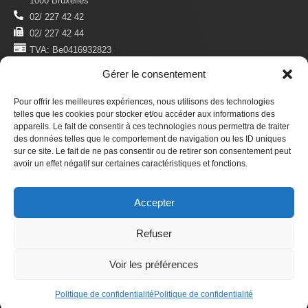
1000 Bruxelles
02/ 227 42 42
02/ 227 42 44
TVA: Be0416932823
Gérer le consentement
MENTIONS LÉGALES
Politique De Confidentialité
Pour offrir les meilleures expériences, nous utilisons des technologies
Conditions D'utilisation
telles que les cookies pour stocker et/ou accéder aux informations des
appareils. Le fait de consentir à ces technologies nous permettra de traiter
des données telles que le comportement de navigation ou les ID uniques
S'ABONNER
sur ce site. Le fait de ne pas consentir ou de retirer son consentement peut
Newsletter
avoir un effet négatif sur certaines caractéristiques et fonctions.
Revue Du Droit Des Étrangers
Accepter
Faire un don
Refuser
© 2025 ADDE asbl. —
Développement et design internes
Voir les préférences
Politique de confidentialité
Politique de confidentialité