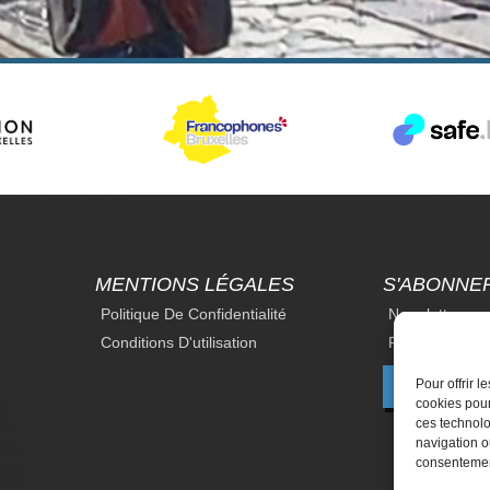
MENTIONS LÉGALES
S'ABONNE
Politique De Confidentialité
Newsletter
Conditions D'utilisation
Revue Du Droi
Pour offrir 
F
cookies pour
ces technolo
navigation ou
consentement