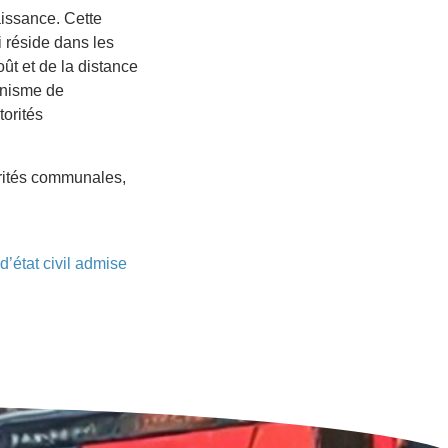
aissance. Cette
i réside dans les
ût et de la distance
canisme de
orités
orités communales,
’état civil admise