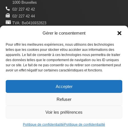
1000 Bruxelles
02/ 227 42 42
02/ 227 42 44
TVA: Be0416932823
Gérer le consentement
MENTIONS LÉGALES
Politique De Confidentialité
Pour offrir les meilleures expériences, nous utilisons des technologies
telles que les cookies pour stocker et/ou accéder aux informations des
Conditions D'utilisation
appareils. Le fait de consentir à ces technologies nous permettra de traiter
des données telles que le comportement de navigation ou les ID uniques
S'ABONNER
sur ce site. Le fait de ne pas consentir ou de retirer son consentement peut
Newsletter
avoir un effet négatif sur certaines caractéristiques et fonctions.
Revue Du Droit Des Étrangers
Accepter
Faire un don
Refuser
© 2025 ADDE asbl. —
Développement et design internes
Voir les préférences
Politique de confidentialité
Politique de confidentialité