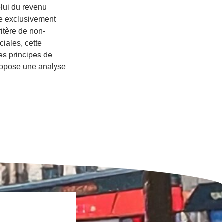
elui du revenu
ve exclusivement
itère de non-
iales, cette
es principes de
 propose une analyse