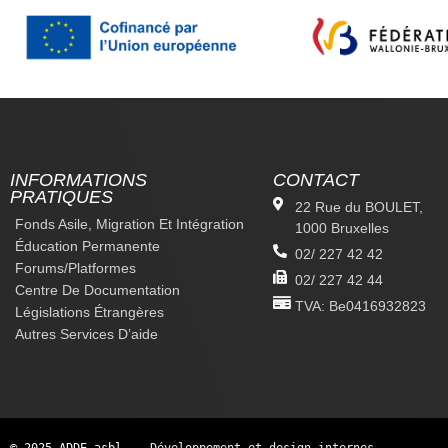
INFORMATIONS
CONTACT
PRATIQUES
22 Rue du BOULET,
Fonds Asile, Migration Et Intégration
1000 Bruxelles
Éducation Permanente
02/ 227 42 42
Forums/platformes
02/ 227 42 44
Centre De Documentation
TVA: Be0416932823
Législations Étrangères
Autres Services D’aide
© 2025 ADDE asbl. —
Développement et design internes