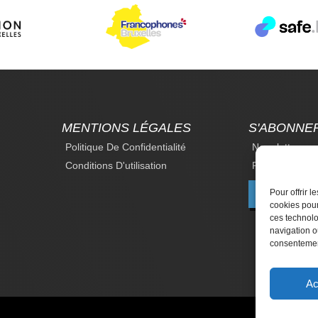
MENTIONS LÉGALES
S'ABONNE
Politique De Confidentialité
Newsletter
Conditions D'utilisation
Revue Du Droi
Pour offrir 
F
cookies pour
ces technolo
navigation ou
consentement
Ac