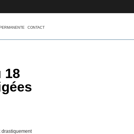
 PERMANENTE
CONTACT
u 18
igées
t drastiquement