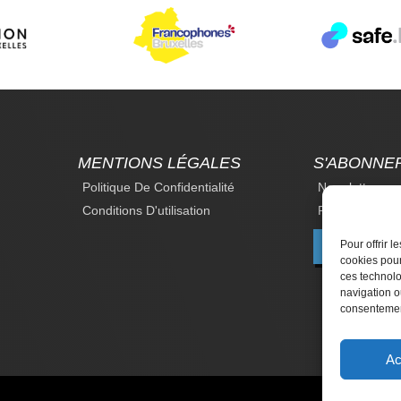
MENTIONS LÉGALES
S'ABONNE
Politique De Confidentialité
Newsletter
Conditions D'utilisation
Revue Du Droi
Pour offrir 
F
cookies pour
ces technolo
navigation ou
consentement
Ac