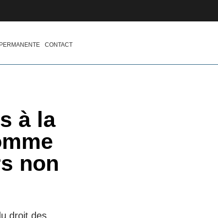
 PERMANENTE
CONTACT
s à la
homme
rs non
u droit des