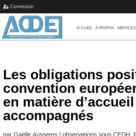
Connexion
ACCUEIL
À PROPOS
SERVICES
Les obligations posit
convention europée
en matière d’accuei
accompagnés
par Gaëlle Aussems | observations sous CEDH, Ra