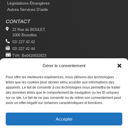
Législations Étrangères
Autres Services D’aide
CONTACT
22 Rue du BOULET,
1000 Bruxelles
02/ 227 42 42
02/ 227 42 44
TVA: Be0416932823
Gérer le consentement
MENTIONS LÉGALES
Politique De Confidentialité
Pour offrir les meilleures expériences, nous utilisons des technologies
Conditions D'utilisation
telles que les cookies pour stocker et/ou accéder aux informations des
appareils. Le fait de consentir à ces technologies nous permettra de traiter
des données telles que le comportement de navigation ou les ID uniques
S'ABONNER
sur ce site. Le fait de ne pas consentir ou de retirer son consentement peut
Newsletter
avoir un effet négatif sur certaines caractéristiques et fonctions.
Revue Du Droit Des Étrangers
Accepter
Faire un don