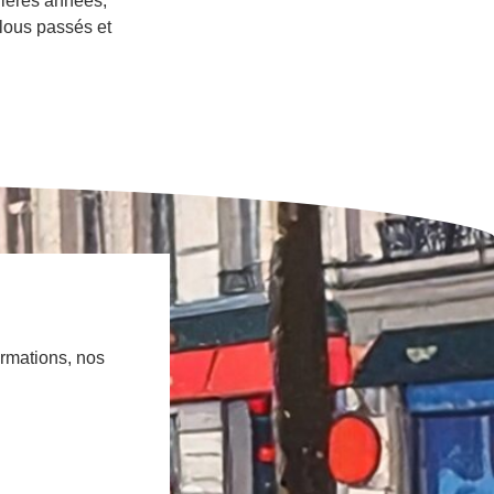
nières années,
flous passés et
ormations, nos