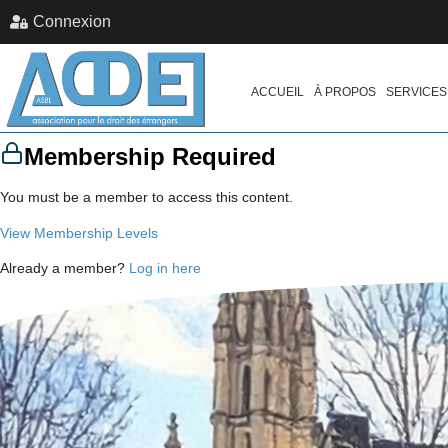
Connexion
ACCUEIL
À PROPOS
SERVICES
Membership Required
You must be a member to access this content.
View Membership Levels
Already a member?
Log in here