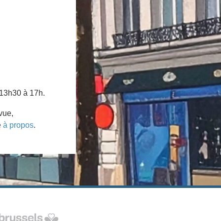
 13h30 à 17h.
vue,
e
à propos
.