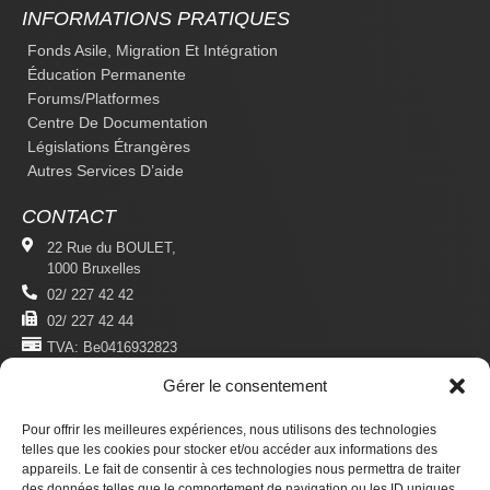
INFORMATIONS PRATIQUES
Fonds Asile, Migration Et Intégration
Éducation Permanente
Forums/platformes
Centre De Documentation
Législations Étrangères
Autres Services D’aide
CONTACT
22 Rue du BOULET,
1000 Bruxelles
02/ 227 42 42
02/ 227 42 44
TVA: Be0416932823
Gérer le consentement
MENTIONS LÉGALES
Politique De Confidentialité
Pour offrir les meilleures expériences, nous utilisons des technologies
Conditions D'utilisation
telles que les cookies pour stocker et/ou accéder aux informations des
appareils. Le fait de consentir à ces technologies nous permettra de traiter
des données telles que le comportement de navigation ou les ID uniques