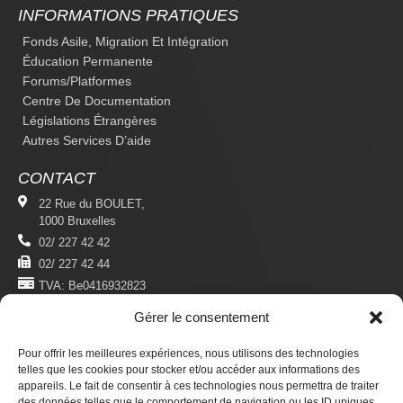
INFORMATIONS PRATIQUES
Fonds Asile, Migration Et Intégration
Éducation Permanente
Forums/platformes
Centre De Documentation
Législations Étrangères
Autres Services D’aide
CONTACT
22 Rue du BOULET,
1000 Bruxelles
02/ 227 42 42
02/ 227 42 44
TVA: Be0416932823
Gérer le consentement
MENTIONS LÉGALES
Politique De Confidentialité
Pour offrir les meilleures expériences, nous utilisons des technologies
Conditions D'utilisation
telles que les cookies pour stocker et/ou accéder aux informations des
appareils. Le fait de consentir à ces technologies nous permettra de traiter
des données telles que le comportement de navigation ou les ID uniques