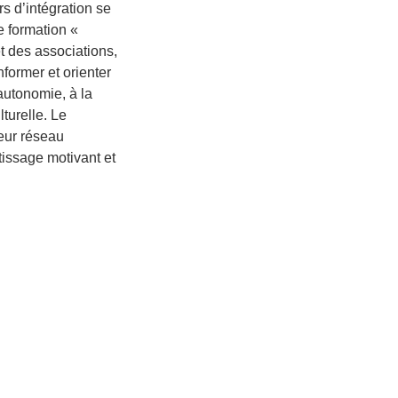
rs d’intégration se
e formation «
t des associations,
nformer et orienter
autonomie, à la
lturelle. Le
leur réseau
tissage motivant et