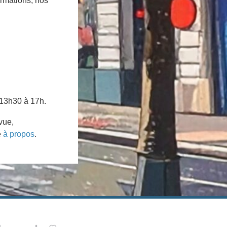
ormations, nos
 13h30 à 17h.
vue,
e
à propos
.