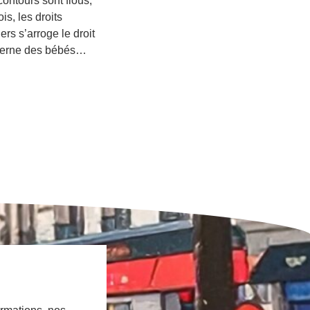
ontours sont flous,
s, les droits
ers s’arroge le droit
oncerne des bébés…