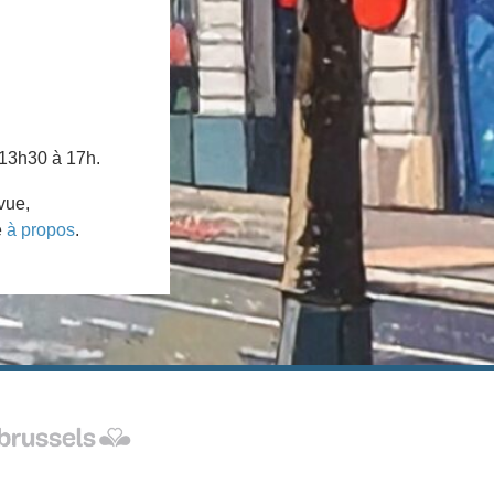
 13h30 à 17h.
vue,
e
à propos
.