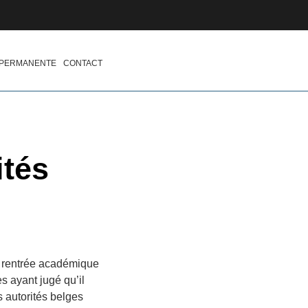
 PERMANENTE
CONTACT
ités
te rentrée académique
s ayant jugé qu’il
es autorités belges