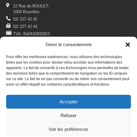
22 Rue du BOULET,
1000 Bruxelles
02/ 227 42 42
02/ 227 42 44
TVA: Be0416932823
Gérer le consentement
MENTIONS LÉGALES
Politique De Confidentialité
Pour offrir les meilleures expériences, nous utilisons des technologies
Conditions D'utilisation
telles que les cookies pour stocker et/ou accéder aux informations des
appareils. Le fait de consentir à ces technologies nous permettra de traiter
des données telles que le comportement de navigation ou les ID uniques
S'ABONNER
sur ce site. Le fait de ne pas consentir ou de retirer son consentement peut
Newsletter
avoir un effet négatif sur certaines caractéristiques et fonctions.
Revue Du Droit Des Étrangers
Accepter
Faire un don
Refuser
© 2025 ADDE asbl. —
Développement et design internes
Voir les préférences