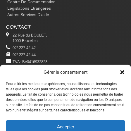
Centre De Documentation
Législations Étrangères
Autres Services D’aide
CONTACT
22 Rue du BOULET,
1000 Bruxelles
02/ 227 42 42
02/ 227 42 44
TVA: Be0416932823
Gérer le consentement
MENTIONS LÉGALES
Politique De Confidentialité
Pour offrir les meilleures expériences, nous utilisons des technologies
Conditions D'utilisation
telles que les cookies pour stocker et/ou accéder aux informations des
appareils. Le fait de consentir à ces technologies nous permettra de traiter
des données telles que le comportement de navigation ou les ID uniques
S'ABONNER
sur ce site. Le fait de ne pas consentir ou de retirer son consentement peut
Newsletter
avoir un effet négatif sur certaines caractéristiques et fonctions.
Revue Du Droit Des Étrangers
Accepter