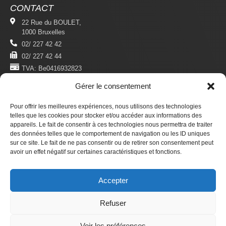
CONTACT
22 Rue du BOULET,
1000 Bruxelles
02/ 227 42 42
02/ 227 42 44
TVA: Be0416932823
Gérer le consentement
MENTIONS LÉGALES
Politique De Confidentialité
Pour offrir les meilleures expériences, nous utilisons des technologies
Conditions D'utilisation
telles que les cookies pour stocker et/ou accéder aux informations des
appareils. Le fait de consentir à ces technologies nous permettra de traiter
des données telles que le comportement de navigation ou les ID uniques
S'ABONNER
sur ce site. Le fait de ne pas consentir ou de retirer son consentement peut
Newsletter
avoir un effet négatif sur certaines caractéristiques et fonctions.
Revue Du Droit Des Étrangers
Accepter
Faire un don
Refuser
© 2025 ADDE asbl. —
Développement et design internes
Voir les préférences